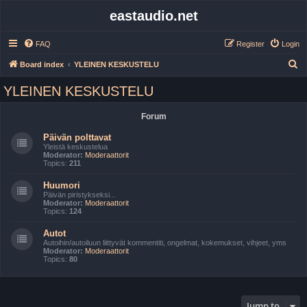
eastaudio.net
FAQ
Register
Login
S
Board index
YLEINEN KESKUSTELU
e
YLEINEN KESKUSTELU
a
r
Forum
c
Päivän polttavat
h
Yleistä keskustelua
Moderator:
Moderaattorit
Topics:
211
Huumori
Päivän piristykseksi...
Moderator:
Moderaattorit
Topics:
124
Autot
Autoihin/autoiluun liittyvät kommentiti, ongelmat, kokemukset, vihjeet, yms
Moderator:
Moderaattorit
Topics:
80
Jump to