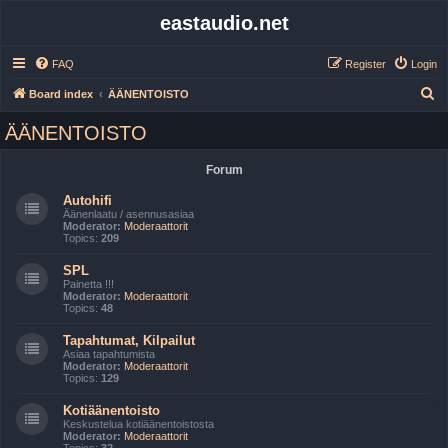
eastaudio.net
FAQ
Register
Login
S
Board index
ÄÄNENTOISTO
e
ÄÄNENTOISTO
a
r
Forum
c
Autohifi
h
Äänenlaatu / asennusasiaa
Moderator:
Moderaattorit
Topics:
209
SPL
Painetta !!!
Moderator:
Moderaattorit
Topics:
48
Tapahtumat, Kilpailut
Asiaa tapahtumista
Moderator:
Moderaattorit
Topics:
129
Kotiäänentoisto
Keskustelua kotiäänentoistosta
Moderator:
Moderaattorit