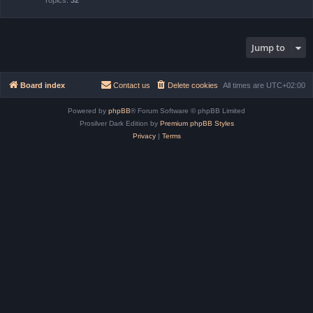
Topics:
32
Jump to
Board index
Contact us
Delete cookies
All times are
UTC+02:00
Powered by
phpBB
® Forum Software © phpBB Limited
Prosilver Dark Edition by
Premium phpBB Styles
Privacy
|
Terms